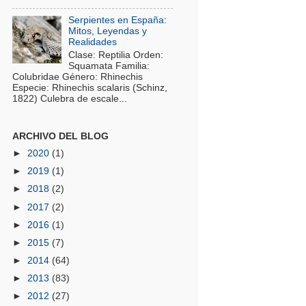
Serpientes en España:
Mitos, Leyendas y
Realidades
Clase: Reptilia Orden:
Squamata Familia:
Colubridae Género: Rhinechis
Especie: Rhinechis scalaris (Schinz,
1822) Culebra de escale...
ARCHIVO DEL BLOG
►
2020
(1)
►
2019
(1)
►
2018
(2)
►
2017
(2)
►
2016
(1)
►
2015
(7)
►
2014
(64)
►
2013
(83)
►
2012
(27)