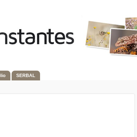
lio
SERBAL