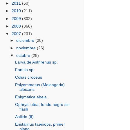
►
2011
(60)
►
2010
(211)
►
2009
(302)
►
2008
(366)
▼
2007
(231)
►
diciembre
(28)
►
noviembre
(26)
▼
octubre
(28)
Larva de Anthrenus sp.
Fannia sp.
Colias croceus
Polyommatus (Meleageria)
albicans
Enigmática abeja
Ophrys lutea, fondo negro sin
flash
Asílido (II)
Eristalinus taeniops, primer
plano