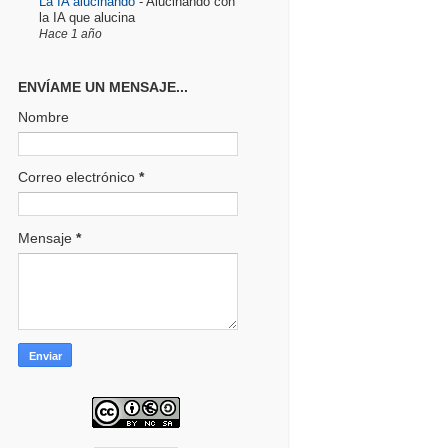
La IA alucinando
-
Alucinando con
la IA que alucina
Hace 1 año
ENVÍAME UN MENSAJE...
Nombre
Correo electrónico
*
Mensaje
*