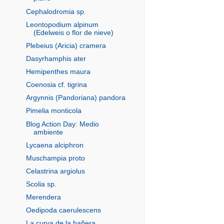
Cephalodromia sp.
Leontopodium alpinum
(Edelweis o flor de nieve)
Plebeius (Aricia) cramera
Dasyrhamphis ater
Hemipenthes maura
Coenosia cf. tigrina
Argynnis (Pandoriana) pandora
Pimelia monticola
Blog Action Day: Medio
ambiente
Lycaena alciphron
Muschampia proto
Celastrina argiolus
Scolia sp.
Merendera
Oedipoda caerulescens
La curva de la bañera