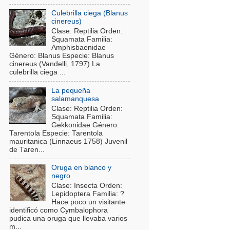
Culebrilla ciega (Blanus
cinereus)
Clase: Reptilia Orden:
Squamata Familia:
Amphisbaenidae
Género: Blanus Especie: Blanus
cinereus (Vandelli, 1797) La
culebrilla ciega ...
La pequeña
salamanquesa
Clase: Reptilia Orden:
Squamata Familia:
Gekkonidae Género:
Tarentola Especie: Tarentola
mauritanica (Linnaeus 1758) Juvenil
de Taren...
Oruga en blanco y
negro
Clase: Insecta Orden:
Lepidoptera Familia: ?
Hace poco un visitante
identificó como Cymbalophora
pudica una oruga que llevaba varios
m...